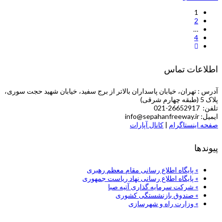
1
2
…
4
اطلاعات تماس
آدرس : تهران، خیابان پاسداران بالاتر از برج سفید، خیابان شهید حجت سوری،
پلاک 5 (طبقه چهارم شرقی)
تلفن: 26652917-021
ایمیل: info@sepahanfreeway.ir
صفحه اینستاگرام
|
کانال آپارات
پیوندها
» پایگاه اطلاع رسانی مقام معظم رهبری
» پایگاه اطلاع رسانی نهاد ریاست جمهوری
» شركت سرمایه گذاری آتیه صبا
» صندوق بازنشستگی کشوری
» وزارت راه و شهرسازی