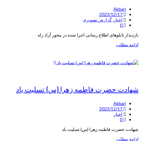
Akbari
2023/12/17
اخبار
,
گزارش تصویری
0
بازدیداز تابلوهای اطلاع رسانی اجرا شده در محور آزاد راه
ادامه مطلب
ﺷﻬﺎﺩﺕ ﺣﻀﺮﺕ ﻓﺎﻃﻤﻪ ﺯﻫﺮﺍ (ﺱ) ﺗﺴﻠﯿﺖ ﺑﺎﺩ
Akbari
2023/12/17
اخبار
0
ﺷﻬﺎﺩﺕ ﺣﻀﺮﺕ ﻓﺎﻃﻤﻪ ﺯﻫﺮﺍ (ﺱ) ﺗﺴﻠﯿﺖ ﺑﺎﺩ
ادامه مطلب