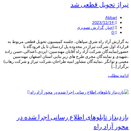
تیراژ تحویل قطعی شد
Akbari
2023/12/19
اخبار
,
گزارش تصویری
0
به گزارش آزاد راه شرق سپاهان، جلسه کمیسیون تحویل قطعی مربوط به
قرارداد اول شرکت تیراژ در محدوده پل اردستان تا پل فرودگاه با
حضور(نمایندگان شرکت آزاد راه آقایان مهندسین: ایزدی،اعتدالی،حسن زاده
،شهیدی و نمایندگان مجری طرح های زیر بنایی استان اصفهان مهندسین
معینی و توانگر ،نمایندگان مشاور ابنیه طراحان،شرکت تیراژ و شرکت رهاب)
برگزار […]
ادامه مطلب
بازدیداز تابلوهای اطلاع رسانی اجرا شده در
محور آزاد راه