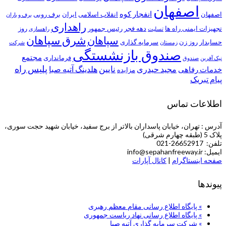
اصفهان
انفجار کوه
اصفهان
انقلاب اسلامی
ایران
برف روبی
برف و باران
راهداری
تجهیزات ایمنی راه ها
دهه فجر
رئیس جمهور
روز
تسلیت
راهسازی
شرق سپاهان
سپاهان
حسابدار
روز زن
سرمایه گذاری
زمستان
شرکت
صندوق بازنشستگی
مجتمع
فرمانداری
نیک آفرین
صندوق
پلیس راه
نایین
مجید حیدری
هلدینگ آتیه صبا
خدمات رفاهی
مزایده
پیام تبریک
اطلاعات تماس
آدرس : تهران، خیابان پاسداران بالاتر از برج سفید، خیابان شهید حجت سوری،
پلاک 5 (طبقه چهارم شرقی)
تلفن: 26652917-021
ایمیل: info@sepahanfreeway.ir
صفحه اینستاگرام
|
کانال آپارات
پیوندها
» پایگاه اطلاع رسانی مقام معظم رهبری
» پایگاه اطلاع رسانی نهاد ریاست جمهوری
» شركت سرمایه گذاری آتیه صبا