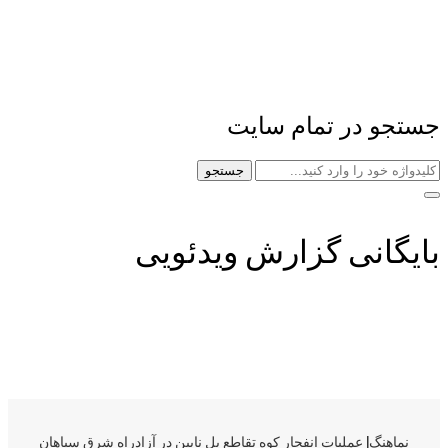
جستجو در تمام سایت
جستجو
بایگانی گزارش ویدئویی
نماهنگ| عملیات انفجار کوه تقاطع پل نایین در آزادراه شرق سپاهان