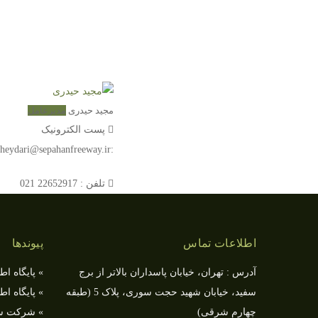
مجید حیدری
مدیرعامل
پست الکترونیک
:m.heydari@sepahanfreeway.ir
تلفن : 22652917 021
اطلاعات تماس
پیوندها
آدرس : تهران، خیابان پاسداران بالاتر از برج
» پایگاه ا
سفید، خیابان شهید حجت سوری، پلاک 5 (طبقه
» پایگاه ا
چهارم شرقی)
» شركت سرم