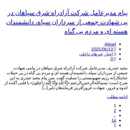
پیام مدیرعامل شرکت آزادراه شرق سپاهان در
پی شهادت جمعی از سرداران سپاه، دانشمندان
هسته ای و مردم بی گناه
Akbari
2025/06/13
اخبار
,
خبرهای داخلی
0
مجید حیدری، مدیرعامل شرکت آزادراه شرق سپاهان در پیامی شهادت
جمعی از سرداران سپاه، دانشمندان هسته ای و مردم بی گناه در پی حملات
جنایتکارانه رژیم صهیونیستی را تسلیت گفت. متن پیام مجید حیدری به این
شرح است: بسم‌الله‌الرحمن‌الرحیم «إِنَّا لِلَّهِ وَإِنَّا إِلَيْهِ رَاجِعُونَ» با قلبی آکنده از
اندوه و غرور، شهادت غرورآفرین فرماندهان دلیر […]
ادامه مطلب
1
2
…
16