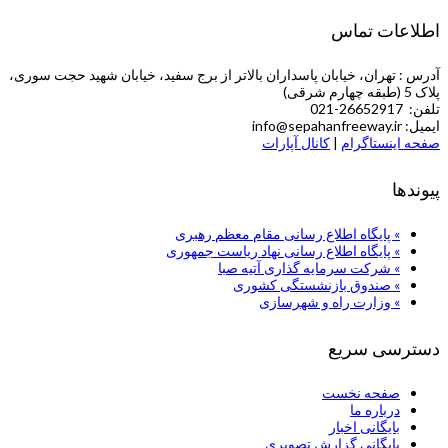
اطلاعات تماس
آدرس : تهران، خیابان پاسداران بالاتر از برج سفید، خیابان شهید حجت سوری،
پلاک 5 (طبقه چهارم شرقی)
تلفن: 26652917-021
ایمیل: info@sepahanfreeway.ir
صفحه اینستاگرام
|
کانال آپارات
پیوندها
» پایگاه اطلاع رسانی مقام معظم رهبری
» پایگاه اطلاع رسانی نهاد ریاست جمهوری
» شركت سرمایه گذاری آتیه صبا
» صندوق بازنشستگی کشوری
» وزارت راه و شهرسازی
دسترسی سریع
صفحه نخست
درباره ما
بایگانی اخبار
بایگانی گزارش تصویری