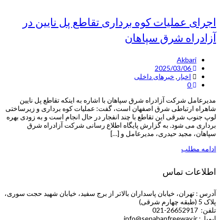
اجرای عملیات کوه برداری تقاطع پل نایین در
آزادراه شرق سپاهان
Akbari
2025/03/06
اخبار
,
خبرهای داخلی
0
مدیرعامل شرکت آزادراه شرق سپاهان با اشاره به اینکه تقاطع پل نایین
شاهراه ارتباطی شرق اصفهان است، گفت: عملیات کوه برداری و زیرساختی
لوپ جنوب شرقی این تقاطع با چند انفجار در حال انجام است و به زودی بهره
برداری می شود. به گزارش پایگاه اطلاع رسانی شرکت آزادراه شرق
سپاهان، مجید حیدری، مدیرعامل و […]
ادامه مطلب
اطلاعات تماس
آدرس : تهران، خیابان پاسداران بالاتر از برج سفید، خیابان شهید حجت سوری،
پلاک 5 (طبقه چهارم شرقی)
تلفن: 26652917-021
ایمیل: info@sepahanfreeway.ir