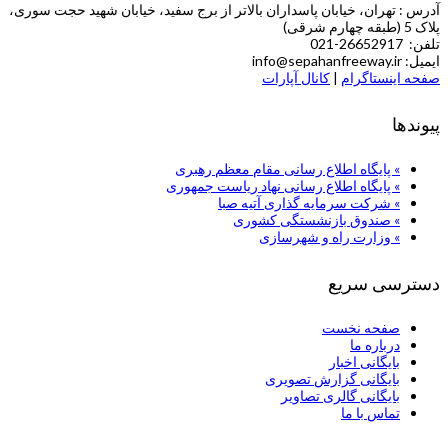
آدرس : تهران، خیابان پاسداران بالاتر از برج سفید، خیابان شهید حجت سوری،
پلاک 5 (طبقه چهارم شرقی)
تلفن: 26652917-021
ایمیل: info@sepahanfreeway.ir
صفحه اینستاگرام
|
کانال آپارات
پیوندها
» پایگاه اطلاع رسانی مقام معظم رهبری
» پایگاه اطلاع رسانی نهاد ریاست جمهوری
» شركت سرمایه گذاری آتیه صبا
» صندوق بازنشستگی کشوری
» وزارت راه و شهرسازی
دسترسی سریع
صفحه نخست
درباره ما
بایگانی اخبار
بایگانی گزارش تصویری
بایگانی گالری تصاویر
تماس با ما