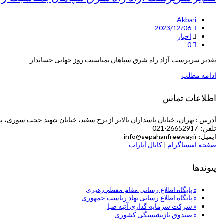
Akbari
2023/12/06
اخبار
0
تقدیر سرپرست آزاد راه شرق سپاهان بمناسبت روز جهانی حسابدار
ادامه مطلب
اطلاعات تماس
آدرس : تهران، خیابان پاسداران بالاتر از برج سفید، خیابان شهید حجت سوری، پلاک 5 (طبقه چهارم ش
تلفن: 26652917-021
ایمیل: info@sepahanfreeway.ir
صفحه اینستاگرام
|
کانال آپارات
پیوندها
» پایگاه اطلاع رسانی مقام معظم رهبری
» پایگاه اطلاع رسانی نهاد ریاست جمهوری
» شركت سرمایه گذاری آتیه صبا
» صندوق بازنشستگی کشوری