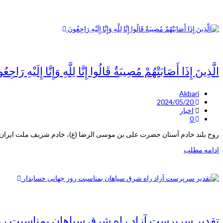
الَّذِينَ إِذَا أَصَابَتْهُمْ مُصِيبَةٌ قَالُوا إِنَّا لِلَّهِ وَإِنَّا إِلَيْهِ رَاجِعُ
Akbari
2024/05/20
اخبار
0
روح بلند خادم آستان حضرت علی بن موسی الرضا (ع)، خادم شریف ملت ایران،
ادامه مطلب
تقدیر سرپرست آزاد راه شرق سپاهان بمناسبت رو