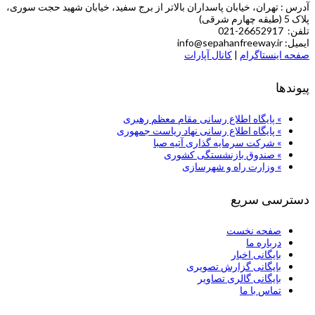
آدرس : تهران، خیابان پاسداران بالاتر از برج سفید، خیابان شهید حجت سوری،
پلاک 5 (طبقه چهارم شرقی)
تلفن: 26652917-021
ایمیل: info@sepahanfreeway.ir
صفحه اینستاگرام
|
کانال آپارات
پیوندها
» پایگاه اطلاع رسانی مقام معظم رهبری
» پایگاه اطلاع رسانی نهاد ریاست جمهوری
» شركت سرمایه گذاری آتیه صبا
» صندوق بازنشستگی کشوری
» وزارت راه و شهرسازی
دسترسی سریع
صفحه نخست
درباره ما
بایگانی اخبار
بایگانی گزارش تصویری
بایگانی گالری تصاویر
تماس با ما