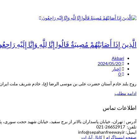
الَّذِينَ إِذَا أَصَابَتْهُمْ مُصِيبَةٌ قَالُوا إِنَّا لِلَّهِ وَإِنَّا إِلَيْهِ رَاجِعُ
Akbari
2024/05/20
اخبار
0
روح بلند خادم آستان حضرت علی بن موسی الرضا (ع)، خادم شریف ملت ایران،
ادامه مطلب
اطلاعات تماس
آدرس : تهران، خیابان پاسداران بالاتر از برج سفید، خیابان شهید حجت سوری، پلاک 5 (طبقه چهارم ش
تلفن: 26652917-021
ایمیل: info@sepahanfreeway.ir
صفحه اینستاگرام
|
کانال آپارات