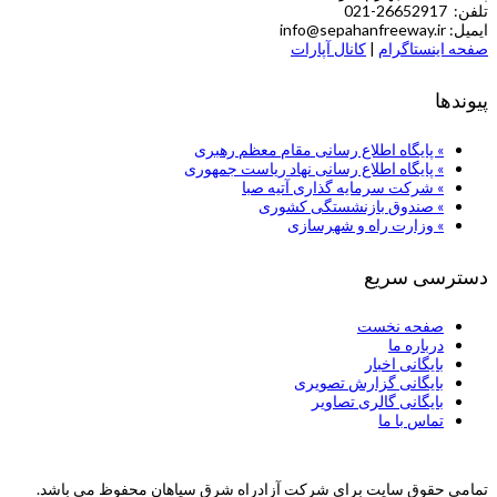
تلفن: 26652917-021
ایمیل: info@sepahanfreeway.ir
صفحه اینستاگرام
|
کانال آپارات
پیوندها
» پایگاه اطلاع رسانی مقام معظم رهبری
» پایگاه اطلاع رسانی نهاد ریاست جمهوری
» شركت سرمایه گذاری آتیه صبا
» صندوق بازنشستگی کشوری
» وزارت راه و شهرسازی
دسترسی سریع
صفحه نخست
درباره ما
بایگانی اخبار
بایگانی گزارش تصویری
بایگانی گالری تصاویر
تماس با ما
تمامی حقوق سایت برای شرکت آزادراه شرق سپاهان محفوظ می باشد.