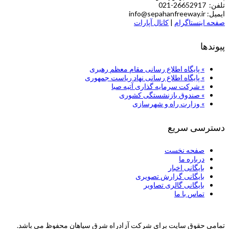
تلفن: 26652917-021
ایمیل: info@sepahanfreeway.ir
صفحه اینستاگرام
|
کانال آپارات
پیوندها
» پایگاه اطلاع رسانی مقام معظم رهبری
» پایگاه اطلاع رسانی نهاد ریاست جمهوری
» شركت سرمایه گذاری آتیه صبا
» صندوق بازنشستگی کشوری
» وزارت راه و شهرسازی
دسترسی سریع
صفحه نخست
درباره ما
بایگانی اخبار
بایگانی گزارش تصویری
بایگانی گالری تصاویر
تماس با ما
تمامی حقوق سایت برای شرکت آزادراه شرق سپاهان محفوظ می باشد.