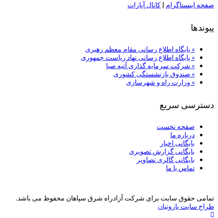
صفحه اینستاگرام
|
کانال آپارات
پیوندها
» پایگاه اطلاع رسانی مقام معظم رهبری
» پایگاه اطلاع رسانی نهاد ریاست جمهوری
» شركت سرمایه گذاری آتیه صبا
» صندوق بازنشستگی کشوری
» وزارت راه و شهرسازی
دسترسی سریع
صفحه نخست
درباره ما
بایگانی اخبار
بایگانی گزارش تصویری
بایگانی گالری تصاویر
تماس با ما
تمامی حقوق سایت برای شرکت آزادراه شرق سپاهان محفوظ می باشد.
طراح سایت بارونیان