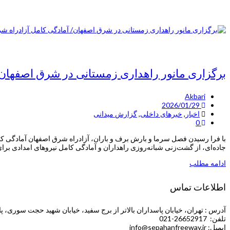
برگزاری مانور راهداری زمستانی در شرق اصفهان
Akbari
2026/01/29
اخبار
,
خبرهای داخلی
,
گزارش میدانی
0
با فرا رسیدن فصل سرما و بارش برف و باران، آزادراه شرق اصفهان آمادگی کام
جاده‌ای، از گشت‌زنی شبانه‌روزی راهداران و آمادگی کامل نیروهای امدادی برای
ادامه مطلب
اطلاعات تماس
آدرس : تهران، خیابان پاسداران بالاتر از برج سفید، خیابان شهید حجت سوری، پلاک 5 (طبقه چهارم ش
تلفن: 26652917-021
ایمیل: info@sepahanfreeway.ir