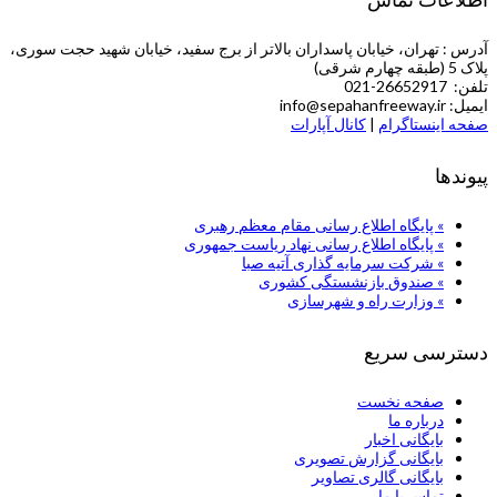
آدرس : تهران، خیابان پاسداران بالاتر از برج سفید، خیابان شهید حجت سوری،
پلاک 5 (طبقه چهارم شرقی)
تلفن: 26652917-021
ایمیل: info@sepahanfreeway.ir
صفحه اینستاگرام
|
کانال آپارات
پیوندها
» پایگاه اطلاع رسانی مقام معظم رهبری
» پایگاه اطلاع رسانی نهاد ریاست جمهوری
» شركت سرمایه گذاری آتیه صبا
» صندوق بازنشستگی کشوری
» وزارت راه و شهرسازی
دسترسی سریع
صفحه نخست
درباره ما
بایگانی اخبار
بایگانی گزارش تصویری
بایگانی گالری تصاویر
تماس با ما