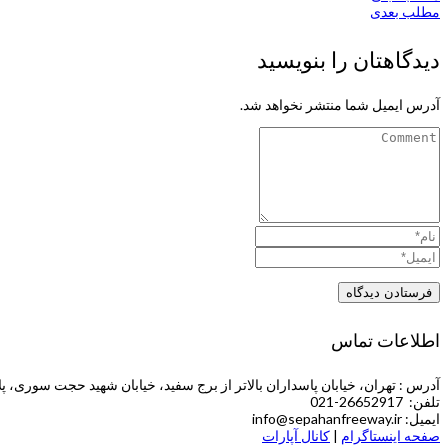
مطلب بعدی
دیدگاهتان را بنویسید
آدرس ایمیل شما منتشر نخواهد شد.
اطلاعات تماس
آدرس : تهران، خیابان پاسداران بالاتر از برج سفید، خیابان شهید حجت سوری، پلاک 5 (طبقه چهارم ش
تلفن: 26652917-021
ایمیل: info@sepahanfreeway.ir
صفحه اینستاگرام
|
کانال آپارات