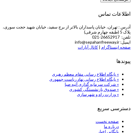
اطلاعات تماس
آدرس : تهران، خیابان پاسداران بالاتر از برج سفید، خیابان شهید حجت سوری،
پلاک 5 (طبقه چهارم شرقی)
تلفن: 26652917-021
ایمیل: info@sepahanfreeway.ir
صفحه اینستاگرام
|
کانال آپارات
پیوندها
» پایگاه اطلاع رسانی مقام معظم رهبری
» پایگاه اطلاع رسانی نهاد ریاست جمهوری
» شركت سرمایه گذاری آتیه صبا
» صندوق بازنشستگی کشوری
» وزارت راه و شهرسازی
دسترسی سریع
صفحه نخست
درباره ما
بایگانی اخبار