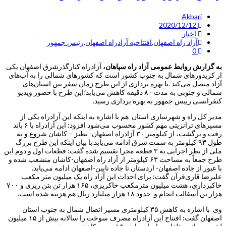
Akbari
2020/12/12
اخبار
آزاد راه اصفهان
,
افتتاحیه آزادراه اصفهان
,
رئیس جمهور
0
به گزارش روابط عمومی آزاد راه سپاهان،
آزادراه کنارگذرشرق اصفهان یکی
از کریدور‌های شمال به جنوب کشور است که کشور‌های شمالی را به آب‌های
آزاد متصل می‌کند .با بهره برداری از این طرح زمان سفر بین استان‌های
شمالی و جنوبی به مدت ۸۰ دقیقه کاهش می‌یابد؛این طرح با حضور ویدیو
کنفرانسی رییس جمهور به بهره برداری رسید.
مدیر کل راه و شهرسازی استان هم با اشاره به اینکه این آزادراه یکی از
مسیر‌های ترانزیتی مهم کشور محسوب می‌شود افزود: این آزادراه با ۶ باند
رفت و برگشت، از کیلومتر ۳۰ آزادراه اصفهان- نطنز – کاشان شروع و به
طول ۹۳ کیلومتر به سمت شرق ادامه می‌یابد.با بیان اینکه این طرح بزرگ
ملی از نظر اجرایی به ۳ قطعه مجرا تقسیم شده گفت: قطعات اول و دوم این
طرح جمعاً به مساحت ۶۳ کیلومتر از آزاد راه اصفهان-کاشان منشعب شده و
با عبور از جاده اصفهان- اردستان تا جاده نایین-اصفهان ادامه می‌یابد.
علیرضا قاری‌قرآن گفت: برای احداث این آزاد راه یک میلیون متر مکعب
خاکبرداری، هشت میلیون مترمکعب خاکریزی، ۱۶۵ هزار تن بتن ریزی و ۷۰۰
هزار تن آسفالت انجام و حدود ۱۸ هزار میلیارد ریال هم هزینه شده است.
وی با اشاره به کاهش ۳۵ کیلومتری مسیر اتصال شمال به جنوب استان
اصفهان گفت: افتتاح این آزادراه مصرف سوخت را سالانه بیش از ۱۵ میلیون