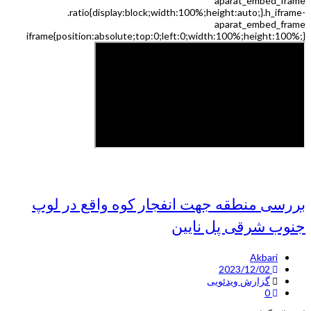
aparat_embed_frame
.ratio{display:block;width:100%;height:auto;}.h_iframe-
aparat_embed_frame
iframe{position:absolute;top:0;left:0;width:100%;height:100%;}
بررسی منطقه جهت انفجار کوه واقع در لوپ
جنوب شرقی پل نایین
Akbari
2023/12/02
گزارش ویدئویی
0