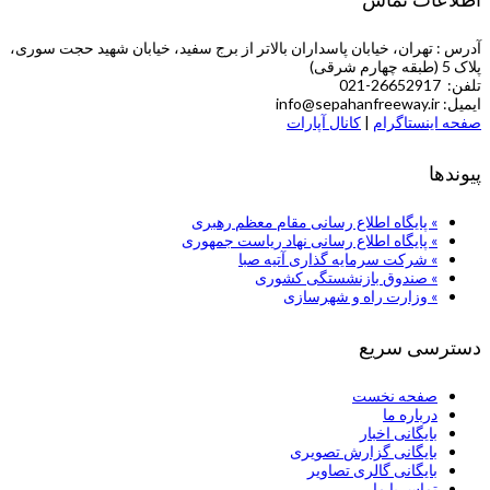
آدرس : تهران، خیابان پاسداران بالاتر از برج سفید، خیابان شهید حجت سوری،
پلاک 5 (طبقه چهارم شرقی)
تلفن: 26652917-021
ایمیل: info@sepahanfreeway.ir
صفحه اینستاگرام
|
کانال آپارات
پیوندها
» پایگاه اطلاع رسانی مقام معظم رهبری
» پایگاه اطلاع رسانی نهاد ریاست جمهوری
» شركت سرمایه گذاری آتیه صبا
» صندوق بازنشستگی کشوری
» وزارت راه و شهرسازی
دسترسی سریع
صفحه نخست
درباره ما
بایگانی اخبار
بایگانی گزارش تصویری
بایگانی گالری تصاویر
تماس با ما