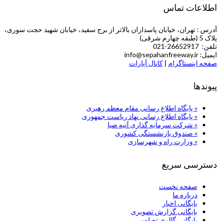
اطلاعات تماس
آدرس : تهران، خیابان پاسداران بالاتر از برج سفید، خیابان شهید حجت سوری،
پلاک 5 (طبقه چهارم شرقی)
تلفن: 26652917-021
ایمیل: info@sepahanfreeway.ir
صفحه اینستاگرام
|
کانال آپارات
پیوندها
» پایگاه اطلاع رسانی مقام معظم رهبری
» پایگاه اطلاع رسانی نهاد ریاست جمهوری
» شركت سرمایه گذاری آتیه صبا
» صندوق بازنشستگی کشوری
» وزارت راه و شهرسازی
دسترسی سریع
صفحه نخست
درباره ما
بایگانی اخبار
بایگانی گزارش تصویری
بایگانی گالری تصاویر