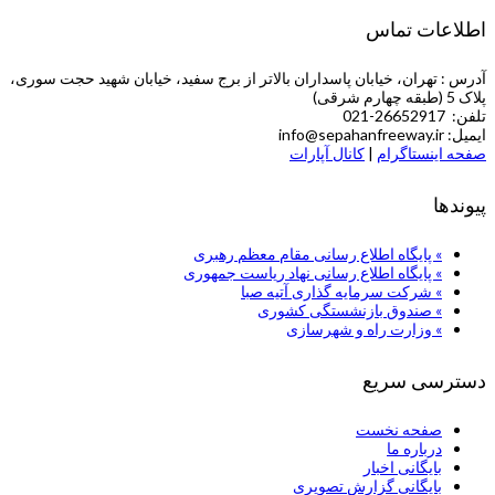
اطلاعات تماس
آدرس : تهران، خیابان پاسداران بالاتر از برج سفید، خیابان شهید حجت سوری،
پلاک 5 (طبقه چهارم شرقی)
تلفن: 26652917-021
ایمیل: info@sepahanfreeway.ir
صفحه اینستاگرام
|
کانال آپارات
پیوندها
» پایگاه اطلاع رسانی مقام معظم رهبری
» پایگاه اطلاع رسانی نهاد ریاست جمهوری
» شركت سرمایه گذاری آتیه صبا
» صندوق بازنشستگی کشوری
» وزارت راه و شهرسازی
دسترسی سریع
صفحه نخست
درباره ما
بایگانی اخبار
بایگانی گزارش تصویری