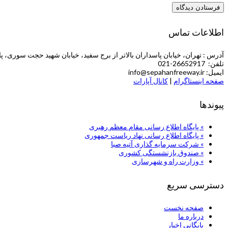
اطلاعات تماس
آدرس : تهران، خیابان پاسداران بالاتر از برج سفید، خیابان شهید حجت سوری، پلاک 5 (طبقه چهارم ش
تلفن: 26652917-021
ایمیل: info@sepahanfreeway.ir
صفحه اینستاگرام
|
کانال آپارات
پیوندها
» پایگاه اطلاع رسانی مقام معظم رهبری
» پایگاه اطلاع رسانی نهاد ریاست جمهوری
» شركت سرمایه گذاری آتیه صبا
» صندوق بازنشستگی کشوری
» وزارت راه و شهرسازی
دسترسی سریع
صفحه نخست
درباره ما
بایگانی اخبار