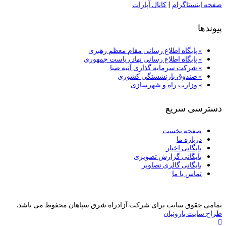
صفحه اینستاگرام
|
کانال آپارات
پیوندها
» پایگاه اطلاع رسانی مقام معظم رهبری
» پایگاه اطلاع رسانی نهاد ریاست جمهوری
» شركت سرمایه گذاری آتیه صبا
» صندوق بازنشستگی کشوری
» وزارت راه و شهرسازی
دسترسی سریع
صفحه نخست
درباره ما
بایگانی اخبار
بایگانی گزارش تصویری
بایگانی گالری تصاویر
تماس با ما
تمامی حقوق سایت برای شرکت آزادراه شرق سپاهان محفوظ می باشد.
طراح سایت بارونیان