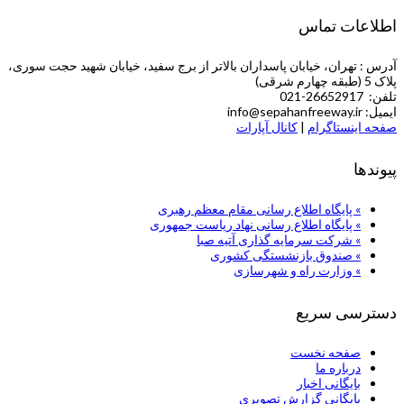
اطلاعات تماس
آدرس : تهران، خیابان پاسداران بالاتر از برج سفید، خیابان شهید حجت سوری،
پلاک 5 (طبقه چهارم شرقی)
تلفن: 26652917-021
ایمیل: info@sepahanfreeway.ir
صفحه اینستاگرام
|
کانال آپارات
پیوندها
» پایگاه اطلاع رسانی مقام معظم رهبری
» پایگاه اطلاع رسانی نهاد ریاست جمهوری
» شركت سرمایه گذاری آتیه صبا
» صندوق بازنشستگی کشوری
» وزارت راه و شهرسازی
دسترسی سریع
صفحه نخست
درباره ما
بایگانی اخبار
بایگانی گزارش تصویری