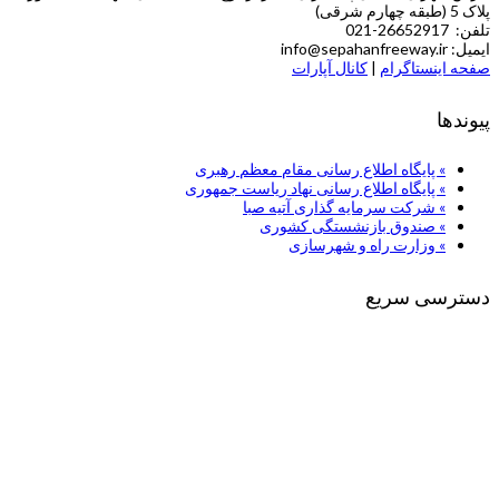
پلاک 5 (طبقه چهارم شرقی)
تلفن: 26652917-021
ایمیل: info@sepahanfreeway.ir
صفحه اینستاگرام
|
کانال آپارات
پیوندها
» پایگاه اطلاع رسانی مقام معظم رهبری
» پایگاه اطلاع رسانی نهاد ریاست جمهوری
» شركت سرمایه گذاری آتیه صبا
» صندوق بازنشستگی کشوری
» وزارت راه و شهرسازی
دسترسی سریع
صفحه نخست
درباره ما
بایگانی اخبار
بایگانی گزارش تصویری
بایگانی گالری تصاویر
تماس با ما