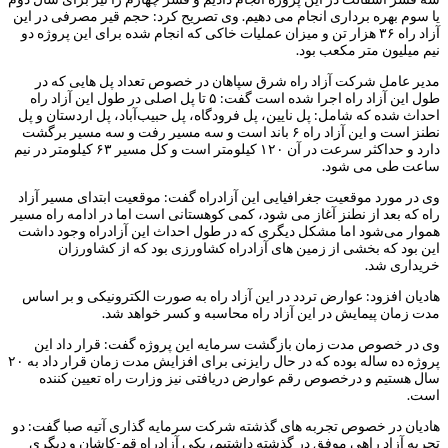
یا سوم بهره برداری انجام می دهیم. وی تصریح کرد: حجم قیر مصرفی در این
آزاد راه ۳۶ هزار تن و میزان عملیات خاکی که انجام شده برای این پروژه دو
نیم میلیون متر مکعب بود.
مدیر عامل شرکت آزاد راه شرق سپاهان در خصوص تعداد پل هایی که در
طول این آزاد راه اجرا شده است گفت: ۵ تا پل اصلی در طول این آزاد راه
احداث شده که شامل: پل نایین، پل فرودگاه، پل حبیب‌آباد، پل اردستان و پل
نطنز است و این آزاد راه ۶ باند است و سه مسیر رفت و سه مسیر برگشت
دارد و حداکثر سرعت در آن ۱۲۰ کیلومتر است و کل مسیر ۶۳ کیلومتر در نیم
ساعت طی می شود.
وی در مورد موقعیت جغرافیایی این آزادراه گفت: موقعیت ابتدای مسیر آزاد
راه که بعد از نطنز آغاز می شود‌، کمی کوهستانی است اما در ادامه راه مسیر
هموار می‌شود اما مشکل دیگری که در طول احداث این آزادراه وجود داشت
این بود که بخشی از زمین های آزادراه کشاورزی بود که از کشاورزان
خریداری شد.
هادیان افزود: عوارض تردد در این آزاد راه به صورت الکترونیکی و بر اساس
مدت زمان پیمایش در این آزاد راه محاسبه و کسر خواهد شد.
وی در خصوص مدت زمان بازگشت سرمایه این پروژه گفت: قرار داد این
پروژه ده ساله بوده که در حال رایزنی برای افزایش مدت زمان قرار داد به ۲۰
سال هستیم و د‌رخصوص رقم عوارض دریافتی نیز وزارت راه تعیین کننده
است.
هادیان در خصوص تجربه های گذشته شرکت سرمایه گذاری آتیه صبا گفت: دو
تجربه آزاد راهی موفق در گذشته داشتیم‌، یکی آزادراه قم-کاشان و دیگری