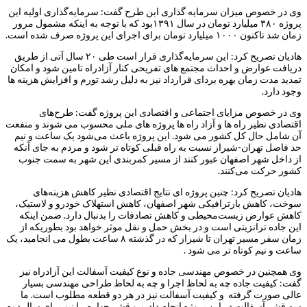
وی در خصوص میزان سرمایه گذاری این طرح گفت: سرمایه‌گذاری اولیه این
پروژه ۳۸۰ میلیارد تومان در سال ۱۳۹۱بود که با توجه به اینکه مشمول مرور
زمان شد تاکنون ۱۰۰۰ میلیارد تومان برای اجرای این پروژه صرف شده است.
هادیان تصریح کرد: این سرمایه‌گذاری قرار است طی ۲۰ سال آتی از طریق
دریافت عوارض و احداث مجتمع های تفریحی کنار آزادراه تامین شود و امکان
تمدید مدت زمان بهره بردای قرارداد نیز به دلیل رشد تورم و افزایش هزینه ها
وجود دارد.
وی در خصوص مزایای اجتماعی و اقتصادی این پروژه گفت: طرح‌های
اقتصادی نظیر راه ها و آزاد راه ها پروژه های ملی محسوب می شوند و منفعت
آن شامل حال کل کشور می شود. این پروژه باعث می‌شود یک ساعت و نیم
حد فاصل تهران-شیراز نسبت به راه قبلی کوتاه تر شود و مردم به جای آنکه
از داخل شهر اصفهان عبور کنند از مسیر کمربندی این شهر به سمت جنوب
کشور حرکت می‌کنند.
هادیان تصریح کرد: چنین پروژه ای نتایج اقتصادی نظیر کاهش هزینه‌های
سوخت، کاهش بارترافیکی شهر اصفهان، کاهش استهلاک خودرو و لاستیک،
کاهش عوارض زیست‌محیطی و کاهش تصادفات را بدنبال دارد. ضمن اینکه
این جاده ترانزیتی است و در بخش حمل و نقل موثر خواهد بود بطوریکه از
زمان سفر مسیر تهران تا شیراز که در گذشته ۸ ساعت بطول می انجامید، یک
ساعت و نیم کوتاه تر می شود .
وی همچنین در خصوص مهندسی جاده و نوع کیفیت آسفالت این آزادراه نیز
گفت: کیفیت جاده چه به لحاظ اجرا و چه به لحاظ طراحی مهندسی بسیار
عالی صورت گرفته و کیفیت آسفالت نیز در هر دو قطعه مطلوب است. ما
سه قشر آسفالت در این پروژه انجام دادیم و قشر چهارم را نیز برای سال دوم