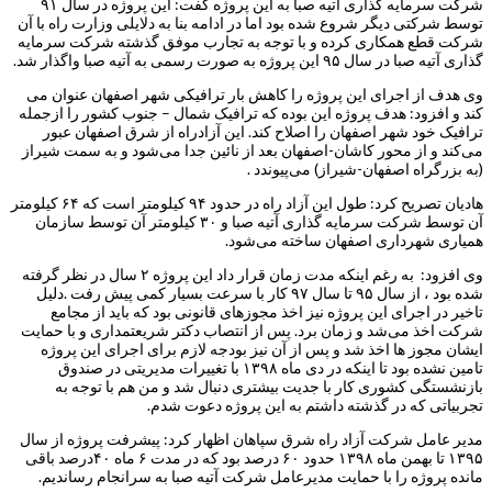
شرکت سرمایه گذاری آتیه صبا به این پروژه گفت: این پروژه در سال‌ ۹۱
توسط شرکتی دیگر شروع شده بود اما در ادامه بنا به دلایلی وزارت راه با آن
شرکت قطع همکاری کرده و با توجه به تجارب موفق گذشته شرکت سرمایه
گذاری آتیه صبا در سال ۹۵ این پروژه به صورت رسمی به آتیه صبا واگذار شد.
وی هدف از اجرای این پروژه را کاهش بار ترافیکی شهر اصفهان عنوان می
کند و افزود: هدف پروژه این بوده که ترافیک شمال – جنوب کشور را ازجمله
ترافیک خود شهر اصفهان را اصلاح کند. این آزادراه از شرق اصفهان عبور
می‌کند و از محور کاشان-اصفهان بعد از نائین جدا می‌شود و به سمت شیراز
(به بزرگراه اصفهان-شیراز) می‌پیوندد .
هادیان تصریح کرد: طول این آزاد راه در حدود ۹۴ کیلومتر است که ۶۴ کیلومتر
آن توسط شرکت سرمایه گذاری آتیه صبا و ۳۰ کیلومتر آن توسط سازمان
همیاری شهرداری اصفهان ساخته می‌شود.
وی افزود: به رغم اینکه مدت زمان قرار داد این پروژه ۲ سال در نظر گرفته
شده بود ، از سال ۹۵ تا سال ۹۷ کار با سرعت بسیار کمی پیش رفت .دلیل
تاخیر در اجرای این پروژه نیز اخذ مجوزهای قانونی‌ بود که باید از مجامع
شرکت اخذ می‌شد و زمان برد. پس از انتصاب دکتر شریعتمداری و با حمایت
ایشان مجوز ها اخذ شد و پس از آن نیز بودجه لازم برای اجرای این پروژه
تامین نشده بود تا اینکه در دی ماه ۱۳۹۸ با تغییرات مدیریتی در صندوق
بازنشستگی کشوری کار با جدیت بیشتری دنبال شد و من هم با توجه به
تجربیاتی که در گذشته داشتم به این پروژه دعوت شدم.
مدیر عامل شرکت آزاد راه شرق سپاهان اظهار کرد: پیشرفت پروژه از سال
۱۳۹۵ تا بهمن ماه ۱۳۹۸ حدود ۶۰ درصد بود که در مدت ۶ ماه ۴۰درصد باقی
مانده پروژه را با حمایت مدیرعامل شرکت آتیه صبا به سرانجام رساندیم.