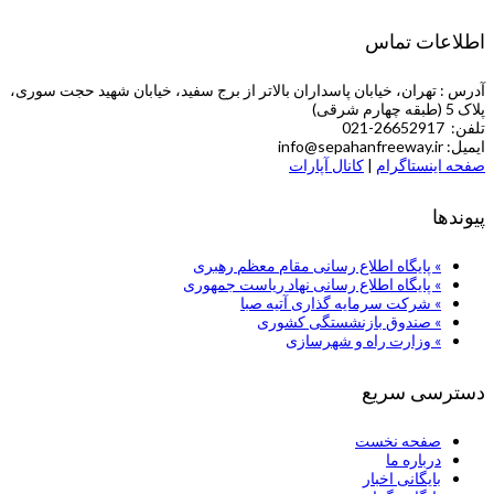
اطلاعات تماس
آدرس : تهران، خیابان پاسداران بالاتر از برج سفید، خیابان شهید حجت سوری،
پلاک 5 (طبقه چهارم شرقی)
تلفن: 26652917-021
ایمیل: info@sepahanfreeway.ir
صفحه اینستاگرام
|
کانال آپارات
پیوندها
» پایگاه اطلاع رسانی مقام معظم رهبری
» پایگاه اطلاع رسانی نهاد ریاست جمهوری
» شركت سرمایه گذاری آتیه صبا
» صندوق بازنشستگی کشوری
» وزارت راه و شهرسازی
دسترسی سریع
صفحه نخست
درباره ما
بایگانی اخبار