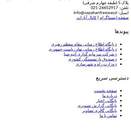
پلاک 5 (طبقه چهارم شرقی)
تلفن: 26652917-021
ایمیل: info@sepahanfreeway.ir
صفحه اینستاگرام
|
کانال آپارات
پیوندها
» پایگاه اطلاع رسانی مقام معظم رهبری
» پایگاه اطلاع رسانی نهاد ریاست جمهوری
» شركت سرمایه گذاری آتیه صبا
» صندوق بازنشستگی کشوری
» وزارت راه و شهرسازی
دسترسی سریع
صفحه نخست
درباره ما
بایگانی اخبار
بایگانی گزارش تصویری
بایگانی گالری تصاویر
تماس با ما