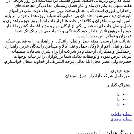
است که رکن زیربنایی اقتصاد کشور هستند. گرامیداشت این روز تاریخی در
هفته منتهی به یکم دی ماه و آغاز فصل زمستان، تداعی‌گر مجاهدت‌های
راهداران غیوری است که با تحمل سخت‌ترین شرایط، عزت ملی در انتهای
باورشان دیده می‌شود، خادمان بی ادعایی که شبانه روز، هدف خود را بر پایه
تامین ایمنی مسافران و کالاها در جاده ها قرار داده اند. امروز حوزه راهداری و
حمل و نقل جاده ای به عنوان یکی از ارکان مهم و مؤثر اقتصاد کشور، اقتدار
خود را مرهون تلاش ها، از خود گذشتگی و خدمات بی دریغ تک تک شما
عزیزان و فعالان این بخش است.
اینجانب فرا رسیدن هفته حمل و نقل، رانندگان و راهداری را به فعالین شبکه
حمل و نقل، اعم از ناوگان حمل و نقل کالا و مسافر، رانندگان عزیز، راهداران
زحمتکش و همکاران ارجمندم در شرکت آزادراه شرق سپاهان، صمیمانه
تبریک عرض نموده و توفیقات یکایک شما بزرگواران را در سایه توجهات
حضرت ولی عصر عجل الله تعالی فرجه الشریف از خداوند متعال خواستارم.
مجید حیدری
مدیرعامل شرکت آزادراه شرق سپاهان
اشتراک گذاری
مطلب قبلی
مطلب بعدی
دیدگاهتان را بنویسید