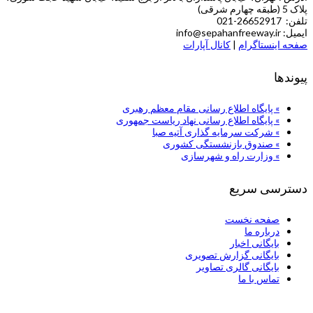
پلاک 5 (طبقه چهارم شرقی)
تلفن: 26652917-021
ایمیل: info@sepahanfreeway.ir
صفحه اینستاگرام
|
کانال آپارات
پیوندها
» پایگاه اطلاع رسانی مقام معظم رهبری
» پایگاه اطلاع رسانی نهاد ریاست جمهوری
» شركت سرمایه گذاری آتیه صبا
» صندوق بازنشستگی کشوری
» وزارت راه و شهرسازی
دسترسی سریع
صفحه نخست
درباره ما
بایگانی اخبار
بایگانی گزارش تصویری
بایگانی گالری تصاویر
تماس با ما