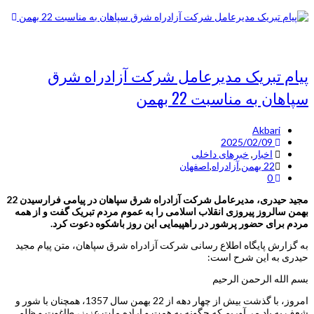
پیام تبریک مدیرعامل شرکت آزادراه شرق
سپاهان به مناسبت 22 بهمن
Akbari
2025/02/09
اخبار
,
خبرهای داخلی
22 بهمن
,
آزادراه
,
اصفهان
0
مجید حیدری، مدیرعامل شرکت آزادراه شرق سپاهان در پیامی فرارسیدن 22
بهمن سالروز پیروزی انقلاب اسلامی را به عموم مردم تبریک گفت و از همه
مردم برای حضور پرشور در راهپیمایی این روز باشکوه دعوت کرد.
به گزارش پایگاه اطلاع رسانی شرکت آزادراه شرق سپاهان، متن پیام مجید
حیدری به این شرح است:
بسم الله الرحمن الرحیم
امروز، با گذشت بیش از چهار دهه از 22 بهمن سال 1357، همچنان با شور و
شعف به یاد می‌آوریم که چگونه به همت و اراده ملت عزیز، طاغوت و ظلم