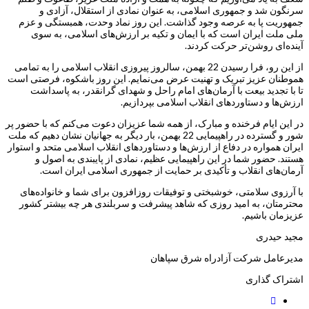
سرنگون شد و جمهوری اسلامی، به عنوان نمادی از استقلال، آزادی و
جمهوریت پا به عرصه وجود گذاشت. این روز نماد وحدت، همبستگی و عزم
ملی ملت ایران است که با ایمان و تکیه بر ارزش‌های اسلامی، به سوی
آینده‌ای روشن‌تر حرکت کردند.
از این رو، فرا رسیدن 22 بهمن، سالروز پیروزی انقلاب اسلامی را به تمامی
هموطنان عزیز تبریک و تهنیت عرض می‌نمایم. این روز باشکوه، فرصتی است
تا با تجدید بیعت با آرمان‌های امام راحل و شهدای گرانقدر، به پاسداشت
ارزش‌ها و دستاوردهای انقلاب اسلامی بپردازیم.
در این ایام فرخنده و مبارک، از همه شما عزیزان دعوت می‌کنم که با حضور پر
شور و گسترده در راهپیمایی 22 بهمن، بار دیگر به جهانیان نشان دهیم که ملت
ایران همواره در دفاع از ارزش‌ها و دستاوردهای انقلاب اسلامی متحد و استوار
هستند. حضور شما در این راهپیمایی عظیم، نمادی از پایبندی به اصول و
آرمان‌های انقلاب و تأکیدی بر حمایت از جمهوری اسلامی ایران است.
با آرزوی سلامتی، خوشبختی و توفیقات روزافزون برای شما و خانواده‌های
محترمتان، به امید روزی که شاهد پیشرفت و سربلندی هر چه بیشتر کشور
عزیزمان باشیم.
مجید حیدری
مدیرعامل شرکت آزادراه شرق سپاهان
اشتراک گذاری