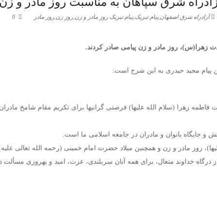
ادراه شرق سپاهان به مناسبت روز مادر و زن
آزادراه شرق اصفهان
,
پیام تبریک
,
پیام تبریک روز مادر و زن
,
روز زن
,
روز مادر
0
 زهرا(س)، روز مادر و زن پیامی صادر کردند.
ن پیام مجید حیدری به این شرح است:
اطمه زهرا (سلام الله علیها) فرصتی گرانبها برای تکریم مقام شامخ مادران و
نقش و جایگاه بانوان و مادران در جامعه اسلامی ما است.
ا)، روز مادر و زن و همچنین میلاد حضرت امام خمینی (رحمه الله تعالی علیه)
درگاه خداوند متعال، برای همه آنان سربلندی، عزت، امید و بهروزی مسألت د