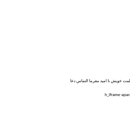
ظمت خویش نا امید مفرما التماس دعا
.h_iframe-apa