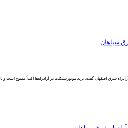
رق سپاهان
ادراه شرق اصفهان گفت: تردد موتورسیکلت در آزادراه‌ها اکیداً ممنوع است و با 
آزادراه شرق سپاهان