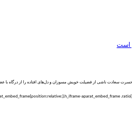
ن است
 در حسرت سعادت ناشی از فضیلت خویش مسوزان و دل‌های افتاده را از درگاه با ع
rat_embed_frame{position:relative;}.h_iframe-aparat_embed_frame .rati