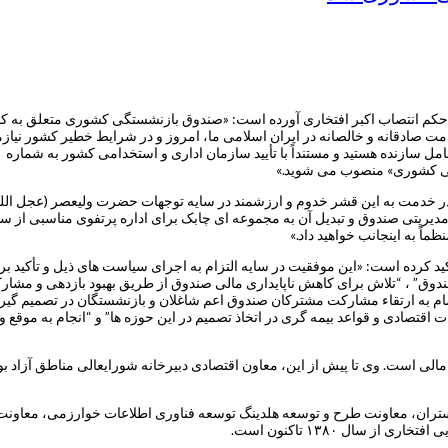
در حکم انتصاب اکبر افتخاری آورده است: «صندوق بازنشستگی کشوری متعلق به کا
ت صادقانه و خالصانه در ایران اسلامی ما، امروز و در شرایط خطیر کشور نیازم
تگی کشوری» منصوب می شوید.»
را در خدمت به این قشر خدوم و ارزشمند در سایه توجهات حضرت ولیعصر (عجل ال
یریتی صندوق و تبدیل آن به مجموعه ای چابک برای اداره پرتفوی مناسبی از س
ً به اینجانب خواهید داد.»
د کرده است: «این موفقیت در سایه التزام به اجرای سیاست های ذیل و تأکید بر 
صندوق” ، “تلاش برای کاهش ناپایداری مالی صندوق از طریق بهبود بازدهی و مشار
تمام به ارتقاء مشارکت مشترکان صندوق اعم شاغلان و بازنشستگان در تصمیم گیر
تصادی و قواعد بیمه گری در اتخاذ تصمیم در این حوزه ها” و “انجام به موقع و 
دارای مدرک دکترای مدیریت مالی است. وی تا پیش از این، معاون اقتصادی دبیرخانه شورایعالی
ن، معاونت طرح و توسعه هلدینگ توسعه فناوری اطلاعات خوارزمی، معاونت ب
سال ۱۳۸۰ تاکنون است.