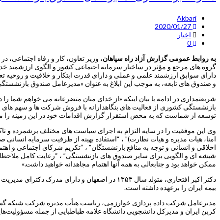
Akbari
2020/01/27
اخبار
0
به روابط عمومی گزارش آزاد راه سپاهان
، وزیر تعاون، کار و رفاه اجتماعی، 
گروه های مرجع و مؤثر در ساختار سرمایه اجتماعی کشور و الگوی ارزشمند خدم
و صندوق های تابعه، به موجب این ابلاغ به عنوان «مدیرعامل صندوق بازنشس
شریعتمداری در ادامه با بیان اینکه «از خدای منان متضرعانه می خواهم شما 
بازنشستگی کشوری از فعالیت های بنگاهدارانه با فروش شرکت ها و سهم های مد
توسعه از شماست که به محض استقرار گزارش اقدامات خود در این زمینه را منظما
وی این موفقیت را در سایه التزام به اجرای سیاست های مختلف برشمرده و تاکی
امنا، هیات مدیره و هیات نظارت)” ، “استفاده بهینه از ظرفیت سرمایه انسانی 
اخلاقی و انسانی و توجه به منافع بازنشستگان” ، “تکریم شرکای اجتماعی و اه
شیشه ای و الگویی برای سایر صندوق های بازنشستگی” ، “رعایت کامل ملاحظات اق
ممکن خواهد بود و جنابعالی به همه آنها اهتمام مجاهدانه خواهید داشت.»
دکتر اکبر افتخاری، متولد سال ۱۳۵۳ در اصفهان و 
بیمه ایران را برعهده داشته است.
مدیرعامل شرکت داده پردازی خوارزمی، ریاست هیأت مدیره شرکت شبکه گسترا
کربن ایران و مدیرکل دانشجویی دانشگاه علامه طباطبایی از جمله مسؤولیت‌هایی افتخاری از 