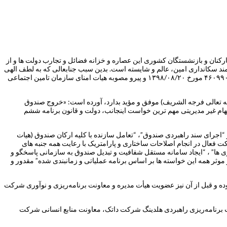
رکنان و بازنشستگان کشوری این عصاره و خزانه فضائل و تجارب دولت ها و از
ند سکانداری امین، عالم و شایسته است. بدین سبب جنابعالی که به لطف الهی
دارای سوابق ارزشمند علمی و عملی و دارای قدرت ابتکار و خلاقیت و روحیه تعامل سازنده هستید و مستنداً با تأیید سازمان اداری و استخدامی کشور به شماره ۴۶۰۹۹۰ مورخ ۱۳۹۸/۰۸/۲۰ و پیرو مصوبه هیات امنای سازمان تامین اجتماعی
له تعالی فرجه الشریف) موفق و مؤید بدارد، آورده است: «خروج صندوق
هام غیر مدیریتی مهم ترین خواست اینجانب، دولت و قانون برنامه ششم
“اجرای سند راهبردی صندوق”، “تعامل سازنده با کلیه ارکان صندوق (هیات
کت فعال در انجام اصلاحات ساختاری و پارامتریک با رعایت همه جنبه های
ی ها” ، “ایجاد سامانه مستقل شفافیت و تبدیل صندوق به سازمانی پاسخگو و
موثر همه این خواسته ها بر اساس برنامه عملیاتی و زمانبندی شده” مقدور و
 مناطق آزاد بوده و قبل از آن نیز عضویت هیأت مدیره و معاونت برنامه‌ریزی و نوآوری شرکت
رنامه‌ریزی راهبردی هلدینگ شرکت داتک، معاونت منابع انسانی شرکت