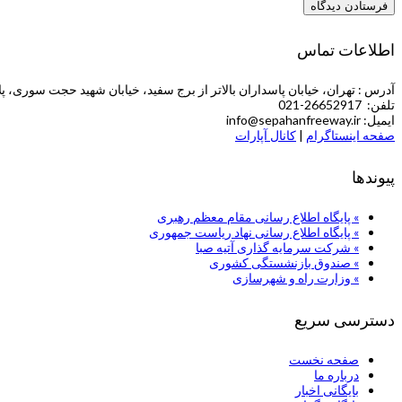
اطلاعات تماس
آدرس : تهران، خیابان پاسداران بالاتر از برج سفید، خیابان شهید حجت سوری، پلاک 5 (طبقه چهارم ش
تلفن: 26652917-021
ایمیل: info@sepahanfreeway.ir
صفحه اینستاگرام
|
کانال آپارات
پیوندها
» پایگاه اطلاع رسانی مقام معظم رهبری
» پایگاه اطلاع رسانی نهاد ریاست جمهوری
» شركت سرمایه گذاری آتیه صبا
» صندوق بازنشستگی کشوری
» وزارت راه و شهرسازی
دسترسی سریع
صفحه نخست
درباره ما
بایگانی اخبار