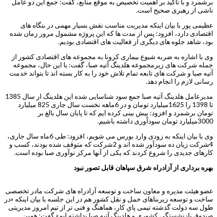
برشمرد و با تاکید بر اهمیت تخصیص به موقع منابع، گفت: جمع این دو عامل
ناشی از رهبری صحیح است.
عظیمی پور با بیان اینکه مدیریت مناسب نقش بسیار مهمی در بنگاه های
اقتصادی دارد، افزود: پس از مدت ها که این پروژه مشمول مرور زمان شده
بود، شاهد جلوه های دیگری از فعالیت های اقتصادی بودیم.
وی با اشاره به ضربه شیوع بیماری کرونا به مجموعه های اقتصادی کشور از
جمله شرکت های زیرمجموعه هلدینگ آتیه صبا، گفت: با این حال، مجموعه
آتیه صبا و شرکت های تابعه تمام تلاش خود را به کار بسته اند تا بتواند خدمت
رسانی لازم را انجام دهد.
مدیرعامل هلدینگ آتیه صبا جمع سود شناسایی شده این هلدینگ از سال 1385
تا 1398 را 1625میلیارد تومان و در 6ماهه نخست سال جاری 825 میلیارد
تومان برشمرد و افزود: پیش بینی کرده ایم که تا پایان سال بالغ بر
3000میلیارد تومان سودآوری داشته باشیم.
وی با بیان اینکه به زودی وارد بورس می شویم، افزود: طی 6ماه سال جاری،
4شرکت زیان ده سودآور شده اند و 2شرکت که متوقف شده بودند، کسب و
کارهای جدیدی را شروع کردند که یکی از آنها مرکز نوآوری صبا بوده است.
بهره برداری از آزادراه شرق سپاهان قابل تصور نبود
عضو هیئت مدیره و معاون ساخت و توسعه آزادراه های شرکت مادر تخصصی
ساخت و توسعه زیربناهای حمل و نقل کشور هم در این جلسه با بیان اینکه «در
طول سه دولت گذشته تیمی پایِ کار، هماهنگ و فنی تر از تیم امروز مدیریتی
صندوق بازنشستگی کشوری و هلدینگ آتیه صبا نداشته ایم» گفت: همین