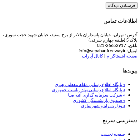
اطلاعات تماس
آدرس : تهران، خیابان پاسداران بالاتر از برج سفید، خیابان شهید حجت سوری،
پلاک 5 (طبقه چهارم شرقی)
تلفن: 26652917-021
ایمیل: info@sepahanfreeway.ir
صفحه اینستاگرام
|
کانال آپارات
پیوندها
» پایگاه اطلاع رسانی مقام معظم رهبری
» پایگاه اطلاع رسانی نهاد ریاست جمهوری
» شركت سرمایه گذاری آتیه صبا
» صندوق بازنشستگی کشوری
» وزارت راه و شهرسازی
دسترسی سریع
صفحه نخست
درباره ما