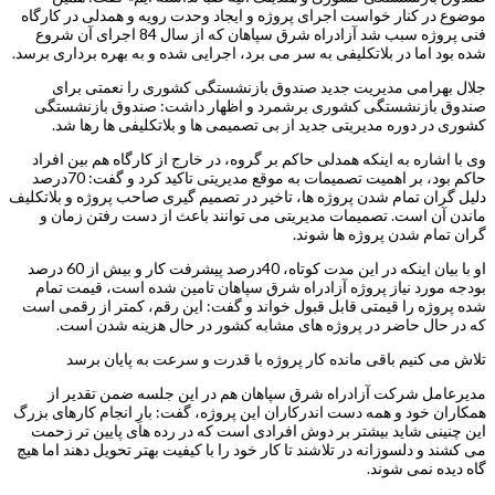
موضوع در کنار خواست اجرای پروژه و ایجاد وحدت رویه و همدلی در کارگاه
فنی پروژه سبب شد آزادراه شرق سپاهان که از سال 84 اجرای آن شروع
شده بود اما در بلاتکلیفی به سر می برد، اجرایی شده و به بهره برداری برسد.
جلال بهرامی مدیریت جدید صندوق بازنشستگی کشوری را نعمتی برای
صندوق بازنشستگی کشوری برشمرد و اظهار داشت: صندوق بازنشستگی
کشوری در دوره مدیریتی جدید از بی تصمیمی ها و بلاتکلیفی ها رها شد.
وی با اشاره به اینکه همدلی حاکم بر گروه، در خارج از کارگاه هم بین افراد
حاکم بود، بر اهمیت تصمیمات به موقع مدیریتی تاکید کرد و گفت: 70درصد
دلیل گران تمام شدن پروژه ها، تاخیر در تصمیم گیری صاحب پروژه و بلاتکلیف
ماندن آن است. تصمیمات مدیریتی می توانند باعث از دست رفتن زمان و
گران تمام شدن پروژه ها شوند.
او با بیان اینکه در این مدت کوتاه، 40درصد پیشرفت کار و بیش از 60 درصد
بودجه مورد نیاز پروژه آزادراه شرق سپاهان تامین شده است، قیمت تمام
شده پروژه را قیمتی قابل قبول خواند و گفت: این رقم، کمتر از رقمی است
که در حال حاضر در پروژه های مشابه کشور در حال هزینه شدن است.
تلاش می کنیم باقی مانده کار پروژه با قدرت و سرعت به پایان برسد
مدیرعامل شرکت آزادراه شرق سپاهان هم در این جلسه ضمن تقدیر از
همکاران خود و همه دست اندرکاران این پروژه، گفت: بارِ انجام کارهای بزرگ
این چنینی شاید بیشتر بر دوش افرادی است که در رده های پایین تر زحمت
می کشند و دلسوزانه در تلاشند تا کار خود را با کیفیت بهتر تحویل دهند اما هیچ
گاه دیده نمی شوند.